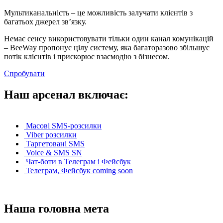
Мультиканальність – це можливість залучати клієнтів з
багатьох джерел зв’язку.
Немає сенсу використовувати тільки один канал комунікацій
– BeeWay пропонує цілу систему, яка багаторазово збільшує
потік клієнтів і прискорює взаємодію з бізнесом.
Спробувати
Наш арсенал включає:
Масові SMS-розсилки
Viber розсилки
Таргетовані SMS
Voice & SMS SN
Чат-боти в Телеграм і Фейсбук
Телеграм, Фейсбук coming soon
Наша головна мета