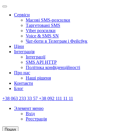
Сервіси
Масові SMS-розсилки
Таргетовані SMS
Viber розсилки
Voice & SMS SN
Чат-боти в Телеграм і Фейсбук
Ціни
Інтеграція
Інтеграції
SMS API HTTP
Політика конфіденційності
Про нас
Наші рішеня
Контакти
Блог
+38 063 233 33 57 +38 092 111 11 11
Элемент меню
Вхід
Реєстрація
Пошук