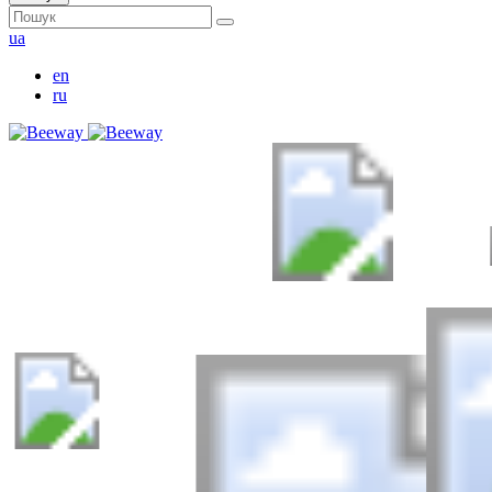
ua
en
ru