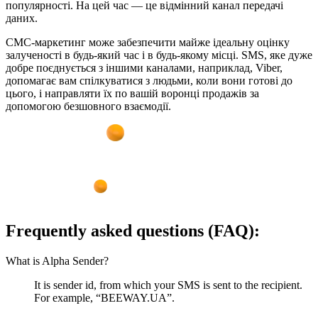
популярності. На цей час — це відмінний канал передачі
даних.
СМС-маркетинг може забезпечити майже ідеальну оцінку
залученості в будь-який час і в будь-якому місці. SMS, яке дуже
добре поєднується з іншими каналами, наприклад, Viber,
допомагає вам спілкуватися з людьми, коли вони готові до
цього, і направляти їх по вашій воронці продажів за
допомогою безшовного взаємодії.
F
r
e
q
u
e
n
t
l
y
a
s
k
e
d
q
u
e
s
t
i
o
n
s
(
F
A
Q
)
:
What is Alpha Sender?
It is sender id, from which your SMS is sent to the recipient.
For example, “BEEWAY.UA”.