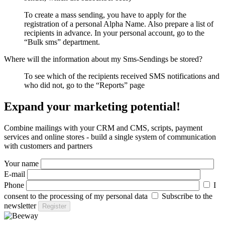
To create a mass sending, you have to apply for the
registration of a personal Alpha Name. Also prepare a list of
recipients in advance. In your personal account, go to the
“Bulk sms” department.
Where will the information about my Sms-Sendings be stored?
To see which of the recipients received SMS notifications and
who did not, go to the “Reports” page
E
x
p
a
n
d
y
o
u
r
m
a
r
k
e
t
i
n
g
p
o
t
e
n
t
i
a
l
!
Combine mailings with your CRM and CMS, scripts, payment
services and online stores - build a single system of communication
with customers and partners
Your name
E-mail
Phone
I
consent to the processing of my personal data
Subscribe to the
newsletter