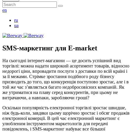
en
ru
ua
SMS-маркетинг для E-market
На сьогодні інтернет-магазини — це досить успішний вид
торгівлі: можна надати широкий асортимент товарів, відносно
недорогі ціни, впровадити послуги з доставки по всій країні і
за її межами. Стрімке зростання подібного роду бізнесу
призводить до того, що конкуренція поступово зростає, але і в
той же час з’являється багато недобросовісних компаній. Як
же утриматися на плаву серед конкурентів, при цьому не
витрачаючи, а навпаки, заробляючи гроші?
Оскільки популярність електронної торгівлі зростає швидше,
ніж будь-коли, завдяки цьому щорічно зростає і обсяг продажів
електронної комерції. В цей час електронний маркетинг є
улюбленим інструментом маркетологів для передачі
повідомлень, і SMS-маркетинг набуває все більшої