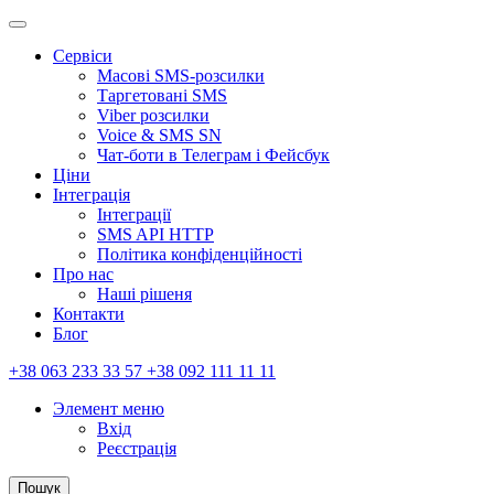
Сервіси
Масові SMS-розсилки
Таргетовані SMS
Viber розсилки
Voice & SMS SN
Чат-боти в Телеграм і Фейсбук
Ціни
Інтеграція
Інтеграції
SMS API HTTP
Політика конфіденційності
Про нас
Наші рішеня
Контакти
Блог
+38 063 233 33 57 +38 092 111 11 11
Элемент меню
Вхід
Реєстрація
Пошук