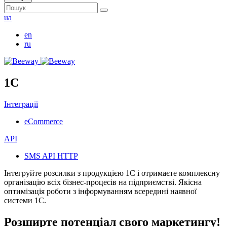
ua
en
ru
1
C
Інтеграції
eCommerce
API
SMS API HTTP
Інтегруйте розсилки з продукцією 1С і отримаєте комплексну
організацію всіх бізнес-процесів на підприємстві. Якісна
оптимізація роботи з інформуванням всередині наявної
системи 1С.
Р
о
з
ш
и
р
т
е
п
о
т
е
н
ц
і
а
л
с
в
о
г
о
м
а
р
к
е
т
и
н
г
у
!